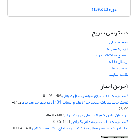
دوره 13 (1395)
دسترسی سریع
صفحه اصلی
درباره نشریه
اعضای هیات تحریریه
ارسال مقاله
تماس با ما
نقشه سایت
آخرین اخبار
کسب رتبه "الف" برای سومین سال متوالی
1403-02-01
نوبت چاپ مقالات جدید حوزه علوم انسانی 1404و به بعد خواهد بود
1402-
06-23
فراخوان اولین کنفرانس ملی مهارت ایران
1402-01-28
کسب رتبه «الف» نشریه علمی کارافن
1401-05-06
پیام تبریک به عضو فعال هیئت تحریریه آقای دکتر سیدکاشی
1401-04-09