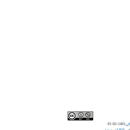
لی
1403-02-01
نوبت چاپ مقالات جدید حوزه علوم انسانی 1404و به بعد