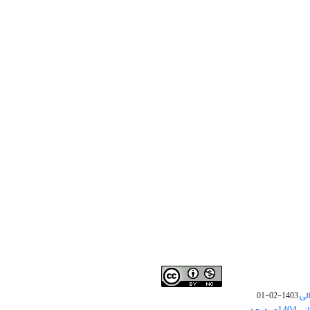
لی
1403-02-01
نوبت چاپ مقالات جدید حوزه علوم انسانی 1404و به بعد