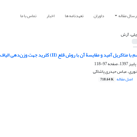
رسال مقاله
داوران
تعهدنامه ها
اخبار
تماس با ما
یلی، آرش
ریل آمید و مقایسۀ آن با روش قلع (II) کلرید جهت وزن‌دهی الیاف ابریشمی
97-118
 نوری، عباس حیدری پاشاکی
اصل مقاله
718.64 K