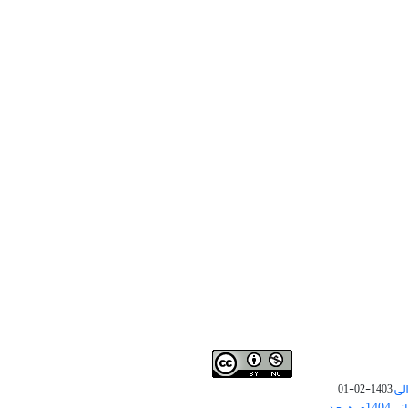
لی
1403-02-01
نوبت چاپ مقالات جدید حوزه علوم انسانی 1404و به بعد