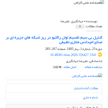
نویسنده =
جهانگیری، علیرضا
تعداد مقالات:
1
کنترل بی سیم تقسیم توان راکتیو در ریز شبکه های جزیره ای بر
مبنای امپدانس مجازی تطبیقی
دوره 23، شماره 1، بهار 1405، صفحه
267-285
10.48301/kssa.2026.556427.3341
ثنا صادقی، علیرضا جهانگیری
مشاهده مقاله
اصل مقاله
2.62 M
مقالات آماده انتشار
شماره جاری
شماره‌های پیشین نشریه