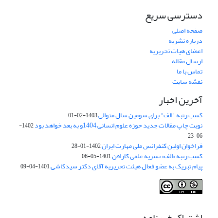
دسترسی سریع
صفحه اصلی
درباره نشریه
اعضای هیات تحریریه
ارسال مقاله
تماس با ما
نقشه سایت
آخرین اخبار
کسب رتبه "الف" برای سومین سال متوالی
1403-02-01
نوبت چاپ مقالات جدید حوزه علوم انسانی 1404و به بعد خواهد بود
1402-
06-23
فراخوان اولین کنفرانس ملی مهارت ایران
1402-01-28
کسب رتبه «الف» نشریه علمی کارافن
1401-05-06
پیام تبریک به عضو فعال هیئت تحریریه آقای دکتر سیدکاشی
1401-04-09
اشتراک خبرنامه