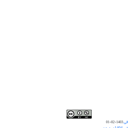
لی
1403-02-01
نوبت چاپ مقالات جدید حوزه علوم انسانی 1404و به بعد