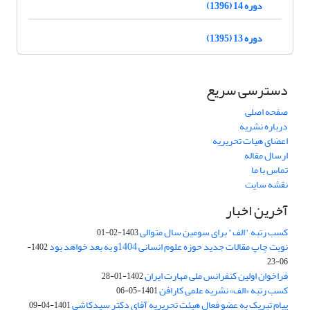
دوره 14 (1396)
دوره 13 (1395)
دسترسی سریع
صفحه اصلی
درباره نشریه
اعضای هیات تحریریه
ارسال مقاله
تماس با ما
نقشه سایت
آخرین اخبار
کسب رتبه "الف" برای سومین سال متوالی
1403-02-01
نوبت چاپ مقالات جدید حوزه علوم انسانی 1404و به بعد خواهد بود
1402-
06-23
فراخوان اولین کنفرانس ملی مهارت ایران
1402-01-28
کسب رتبه «الف» نشریه علمی کارافن
1401-05-06
پیام تبریک به عضو فعال هیئت تحریریه آقای دکتر سیدکاشی
1401-04-09