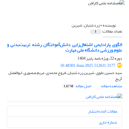
نویسنده =
زردشتیان، شیرین
تعداد مقالات:
1
الگوی پارادایمی اشتغال‌زایی دانش‌آموختگان رشته تربیت‌بدنی و
علوم ‌ورزشی دانشگاه ملی مهارت
دوره 22، ویژه نامه، پاییز 1404
10.48301/kssa.2025.512611.3177
سید حسین علوی، شیرین زردشتیان، فروغ محمدی، مریم منصوری، ابوالفضل
آریج
مشاهده مقاله
اصل مقاله
1.67 M
مقالات آماده انتشار
شماره جاری