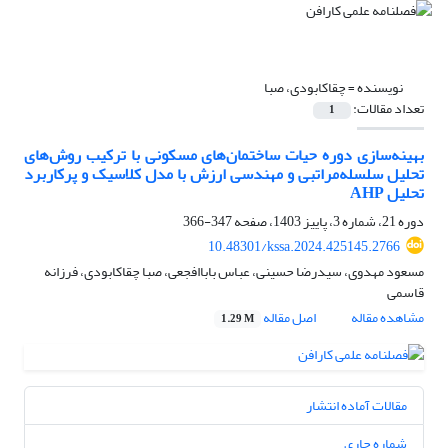
نویسنده =
چقاکابودی، صبا
تعداد مقالات:
1
بهینه‌سازی دوره حیات ساختمان‌های مسکونی با ترکیب روش‌های
تحلیل سلسله‌مراتبی و مهندسی ارزش با مدل کلاسیک و پرکاربرد
تحلیل AHP
دوره 21، شماره 3، پاییز 1403، صفحه
347-366
10.48301/kssa.2024.425145.2766
مسعود مهدوی، سیدرضا حسینی، عباس باباافجعی، صبا چقاکابودی، فرزانه
قاسمی
مشاهده مقاله
اصل مقاله
1.29 M
مقالات آماده انتشار
شماره جاری