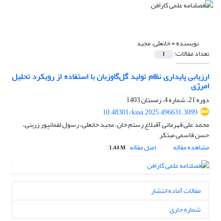
نویسنده =
خانعلی، مجید
تعداد مقالات:
1
ارزیابی پایداری نظام تولید گل‌گاوزبان با استفاده از رویکرد تحلیل
امرژی
دوره 21، شماره 4، زمستان 1403
10.48301/kssa.2025.496631.3099
محمد علی قهرمانی آقبلاغ رستم خان، مجید خانعلی، رسول لقمانپور زرینی،
حسن قاسمی مبتکر
مشاهده مقاله
اصل مقاله
1.44 M
مقالات آماده انتشار
شماره جاری