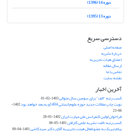
دوره 14 (1396)
دوره 13 (1395)
دسترسی سریع
صفحه اصلی
درباره نشریه
اعضای هیات تحریریه
ارسال مقاله
تماس با ما
نقشه سایت
آخرین اخبار
کسب رتبه "الف" برای سومین سال متوالی
1403-02-01
نوبت چاپ مقالات جدید حوزه علوم انسانی 1404و به بعد خواهد بود
1402-
06-23
فراخوان اولین کنفرانس ملی مهارت ایران
1402-01-28
کسب رتبه «الف» نشریه علمی کارافن
1401-05-06
پیام تبریک به عضو فعال هیئت تحریریه آقای دکتر سیدکاشی
1401-04-09