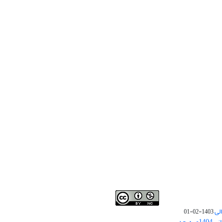
لی
1403-02-01
نوبت چاپ مقالات جدید حوزه علوم انسانی 1404و به بعد