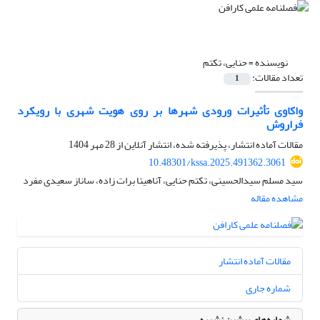
نویسنده =
حنایی، تکتم
تعداد مقالات:
1
واکاوی تأثیرات ورودی شهرها بر روی هویت شهری با رویکرد
فراروش
مقالات آماده انتشار، پذیرفته شده، انتشار آنلاین از
28 مهر 1404
10.48301/kssa.2025.491362.3061
سید مسلم سیدالحسینی، تکتم حنایی، آناهیتا برات زاده، ساناز سعیدی مفرد
مشاهده مقاله
مقالات آماده انتشار
شماره جاری
شماره‌های پیشین نشریه