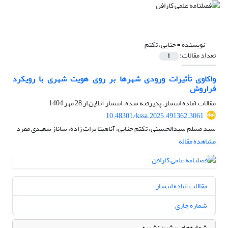
نویسنده =
حنایی، تکتم
تعداد مقالات:
1
واکاوی تأثیرات ورودی شهرها بر روی هویت شهری با رویکرد
فراروش
مقالات آماده انتشار، پذیرفته شده، انتشار آنلاین از
28 مهر 1404
10.48301/kssa.2025.491362.3061
سید مسلم سیدالحسینی، تکتم حنایی، آناهیتا برات زاده، ساناز سعیدی مفرد
مشاهده مقاله
مقالات آماده انتشار
شماره جاری
شماره‌های پیشین نشریه