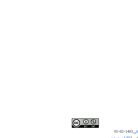
لی
1403-02-01
نوبت چاپ مقالات جدید حوزه علوم انسانی 1404و به بعد