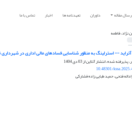
رسال مقاله
داوران
تعهدنامه ها
اخبار
تماس با ما
ان نژاد، فاطمه
تراید -- استرلینگ به منظور شناسایی فسادهای مالی اداری در شهرداری ت
ر، پذیرفته شده، انتشار آنلاین از
03 دی 1404
10.48301/kssa.2025.
زاداله فتحی، حمید طبایی زاده فشارکی