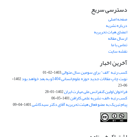
دسترسی سریع
صفحه اصلی
درباره نشریه
اعضای هیات تحریریه
ارسال مقاله
تماس با ما
نقشه سایت
آخرین اخبار
کسب رتبه "الف" برای سومین سال متوالی
1403-02-01
نوبت چاپ مقالات جدید حوزه علوم انسانی 1404و به بعد خواهد بود
1402-
06-23
فراخوان اولین کنفرانس ملی مهارت ایران
1402-01-28
کسب رتبه «الف» نشریه علمی کارافن
1401-05-06
پیام تبریک به عضو فعال هیئت تحریریه آقای دکتر سیدکاشی
1401-04-09
اشتراک خبرنامه