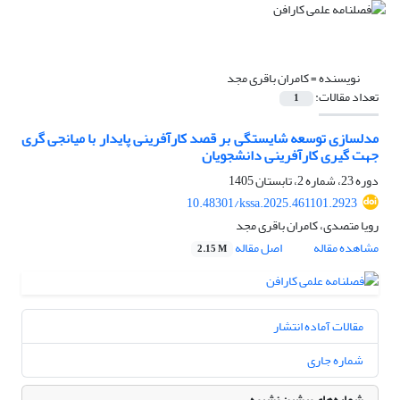
نویسنده =
کامران باقری مجد
تعداد مقالات:
1
مدلسازی توسعه شایستگی بر قصد کارآفرینی پایدار با میانجی گری
جهت گیری کارآفرینی دانشجویان
دوره 23، شماره 2، تابستان 1405
10.48301/kssa.2025.461101.2923
رویا متصدی، کامران باقری مجد
مشاهده مقاله
اصل مقاله
2.15 M
مقالات آماده انتشار
شماره جاری
شماره‌های پیشین نشریه