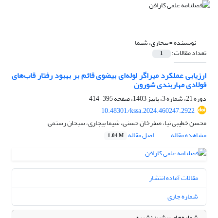
نویسنده =
بیجاری، شیما
تعداد مقالات:
1
ارزیابی عملکرد میراگر لوله‌ای بیضوی قائم بر بهبود رفتار قاب‌های
فولادی مهاربندی شورون
دوره 21، شماره 3، پاییز 1403، صفحه
395-414
10.48301/kssa.2024.460247.2922
محسن خطیبی نیا، صفرخان حسنی، شیما بیجاری، سبحان رستمی
مشاهده مقاله
اصل مقاله
1.04 M
مقالات آماده انتشار
شماره جاری
شماره‌های پیشین نشریه