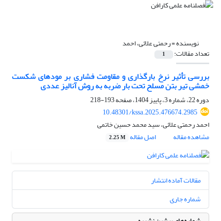
نویسنده =
رحمتی علائی، احمد
تعداد مقالات:
1
بررسی تأثیر نرخ بارگذاری و مقاومت فشاری بر مودهای شکست
خمشی تیر بتن مسلح تحت بار ضربه به روش آنالیز عددی
دوره 22، شماره 3، پاییز 1404، صفحه
193-218
10.48301/kssa.2025.476674.2985
احمد رحمتی علائی، سید محمد حسین خاتمی
مشاهده مقاله
اصل مقاله
2.25 M
مقالات آماده انتشار
شماره جاری
شماره‌های پیشین نشریه