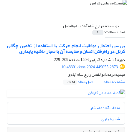
نویسنده =
زارع شاه آبادی، ابوالفضل
تعداد مقالات:
1
بررسی احتمال موفقیت انجام حرکت با استفاده از تخمین چگالی
کرنل در راه‌رفتن انسان و مقایسه آن با معیار حاشیه پایداری
دوره 21، شماره 3، پاییز 1403، صفحه
209-229
10.48301/kssa.2024.449055.2873
مهدیه ترمه، ابوالفضل زارع شاه آبادی
مشاهده مقاله
اصل مقاله
1.56 M
مقالات آماده انتشار
شماره جاری
شماره‌های پیشین نشریه