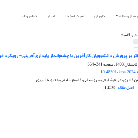
رسال مقاله
داوران
تعهدنامه ها
اخبار
تماس با ما
می، قاسم
ثر بر پرورش دانشجویان کارآفرین با چشم‌انداز پایداری‌آفرینی- رویکرد ف
341-364
10.48301/kssa.2024.
 قادری، مریم شفیعی سروستانی، قاسم سلیمی، محبوبه البرزی
اصل مقاله
1.11 M