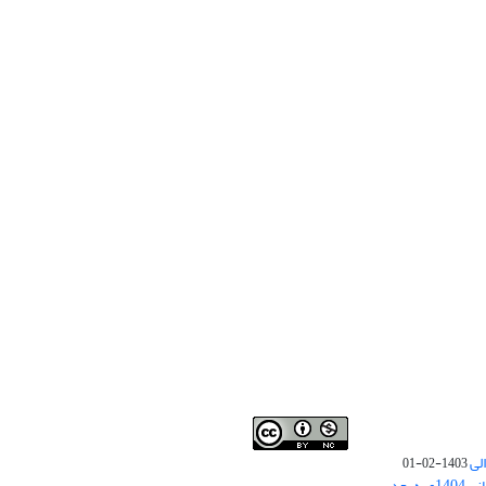
لی
1403-02-01
نوبت چاپ مقالات جدید حوزه علوم انسانی 1404و به بعد