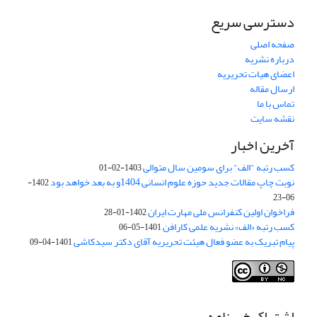
دسترسی سریع
صفحه اصلی
درباره نشریه
اعضای هیات تحریریه
ارسال مقاله
تماس با ما
نقشه سایت
آخرین اخبار
کسب رتبه "الف" برای سومین سال متوالی
1403-02-01
نوبت چاپ مقالات جدید حوزه علوم انسانی 1404و به بعد خواهد بود
1402-
06-23
فراخوان اولین کنفرانس ملی مهارت ایران
1402-01-28
کسب رتبه «الف» نشریه علمی کارافن
1401-05-06
پیام تبریک به عضو فعال هیئت تحریریه آقای دکتر سیدکاشی
1401-04-09
اشتراک خبرنامه