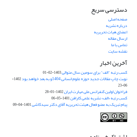
دسترسی سریع
صفحه اصلی
درباره نشریه
اعضای هیات تحریریه
ارسال مقاله
تماس با ما
نقشه سایت
آخرین اخبار
کسب رتبه "الف" برای سومین سال متوالی
1403-02-01
نوبت چاپ مقالات جدید حوزه علوم انسانی 1404و به بعد خواهد بود
1402-
06-23
فراخوان اولین کنفرانس ملی مهارت ایران
1402-01-28
کسب رتبه «الف» نشریه علمی کارافن
1401-05-06
پیام تبریک به عضو فعال هیئت تحریریه آقای دکتر سیدکاشی
1401-04-09
اشتراک خبرنامه