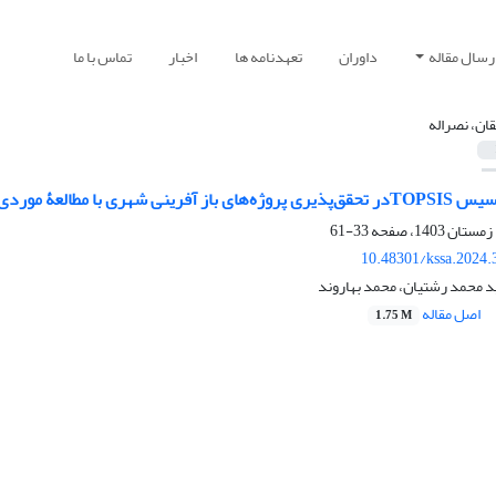
رسال مقاله
داوران
تعهدنامه ها
اخبار
تماس با ما
ان، نصراله
وژۀ منتخب شهر شیراز (دورۀ 20 ساله)
33-61
10.48301/kssa.2024.
د محمد رشتیان، محمد بهاروند
اصل مقاله
1.75 M