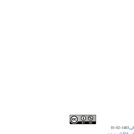
لی
1403-02-01
نوبت چاپ مقالات جدید حوزه علوم انسانی 1404و به بعد