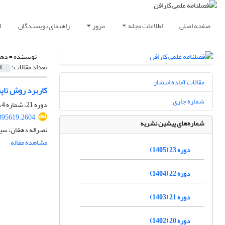
صفحه اصلی
اطلاعات مجله
مرور
راهنمای نویسندگان
ا
نویسنده =
دهق
تعداد مقالات:
1
مقالات آماده انتشار
کاربرد روش تاپسیس TOPSISدر تحقق‌پذیری پروژه‌های باز آفرینی شهری با مطالعۀ موردی 14 پر
شماره جاری
دوره 21، شماره 4، زمستان 1403، صفحه
395619.2604
شماره‌های پیشین نشریه
نصراله دهقان، سی
مشاهده مقاله
دوره 23 (1405)
دوره 22 (1404)
دوره 21 (1403)
دوره 20 (1402)