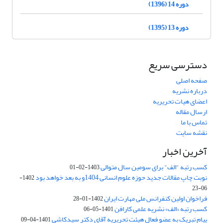
دوره 14 (1396)
دوره 13 (1395)
دسترسی سریع
صفحه اصلی
درباره نشریه
اعضای هیات تحریریه
ارسال مقاله
تماس با ما
نقشه سایت
آخرین اخبار
کسب رتبه "الف" برای سومین سال متوالی
1403-02-01
نوبت چاپ مقالات جدید حوزه علوم انسانی 1404و به بعد خواهد بود
1402-
06-23
فراخوان اولین کنفرانس ملی مهارت ایران
1402-01-28
کسب رتبه «الف» نشریه علمی کارافن
1401-05-06
پیام تبریک به عضو فعال هیئت تحریریه آقای دکتر سیدکاشی
1401-04-09