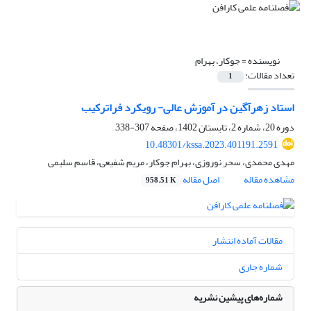
نویسنده =
جوکار، بهرام
تعداد مقالات:
1
استاد زهرآگین در آموزش عالی- رویکرد فراترکیب
دوره 20، شماره 2، تابستان 1402، صفحه
307-338
10.48301/kssa.2023.401191.2591
مهدی محمدی، سحر نوروزی، بهرام جوکار، مریم شفیعی، قاسم سلیمی
مشاهده مقاله
اصل مقاله
958.51 K
مقالات آماده انتشار
شماره جاری
شماره‌های پیشین نشریه