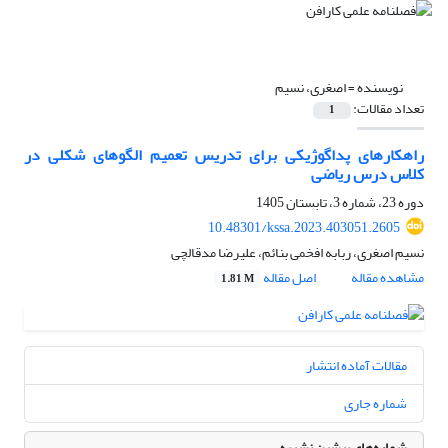
نویسنده =
اصغری، نسیم
تعداد مقالات:
1
راهکارهای پداگوژیکی برای تدریس تعمیم الگوهای شکلی در
کلاس درس ریاضی
دوره 23، شماره 3، تابستان 1405
10.48301/kssa.2023.403051.2605
نسیم اصغری، ربابه افخمی بنائم، علیرضا مدقالچی
مشاهده مقاله
اصل مقاله
1.81 M
مقالات آماده انتشار
شماره جاری
شماره‌های پیشین نشریه