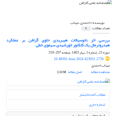
نویسنده =
احمدی، مهتاب
تعداد مقالات:
1
بررسی اثر نانوسیالات هیبریدی حاوی گرافن بر عملکرد
هیدروترمال یک کلکتور خورشیدی سهموی خطی
دوره 21، شماره 1، بهار 1403، صفحه
297-319
10.48301/kssa.2024.423031.2750
مهتاب احمدی
مشاهده مقاله
اصل مقاله
1.53 M
مقالات آماده انتشار
شماره جاری
شماره‌های پیشین نشریه