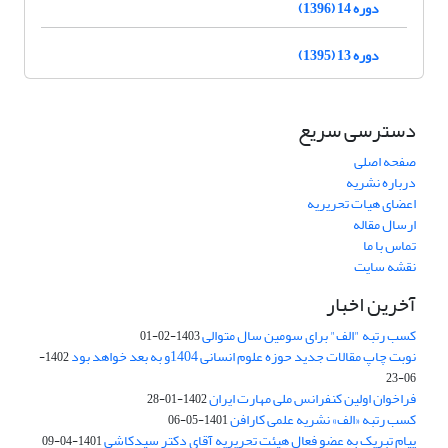
دوره 14 (1396)
دوره 13 (1395)
دسترسی سریع
صفحه اصلی
درباره نشریه
اعضای هیات تحریریه
ارسال مقاله
تماس با ما
نقشه سایت
آخرین اخبار
کسب رتبه "الف" برای سومین سال متوالی
1403-02-01
نوبت چاپ مقالات جدید حوزه علوم انسانی 1404و به بعد خواهد بود
1402-
06-23
فراخوان اولین کنفرانس ملی مهارت ایران
1402-01-28
کسب رتبه «الف» نشریه علمی کارافن
1401-05-06
پیام تبریک به عضو فعال هیئت تحریریه آقای دکتر سیدکاشی
1401-04-09