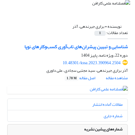
نویسنده =
براری جیرندهی، آذر
تعداد مقالات:
1
شناسایی و تبیین پیشران‌های تاب‌آوری کسب‌وکارهای نوپا
دوره 22، ویژه نامه، پاییز 1404
10.48301/kssa.2023.390964.2504
آذر براری جیرندهی، سید مجتبی سجادی، علی داوری
مشاهده مقاله
اصل مقاله
1.78 M
مقالات آماده انتشار
شماره جاری
شماره‌های پیشین نشریه