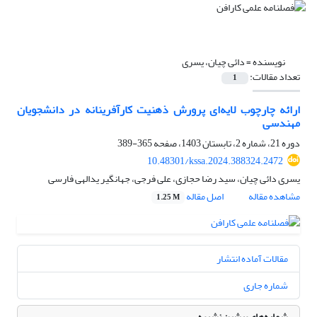
نویسنده =
دائی چیان، یسری
تعداد مقالات:
1
ارائه چارچوب لایه‌ای پرورش ذهنیت کارآفرینانه در دانشجویان
مهندسی
دوره 21، شماره 2، تابستان 1403، صفحه
365-389
10.48301/kssa.2024.388324.2472
یسری دائی چیان، سید رضا حجازی، علی فرجی، جهانگیر یدالهی فارسی
مشاهده مقاله
اصل مقاله
1.25 M
مقالات آماده انتشار
شماره جاری
شماره‌های پیشین نشریه