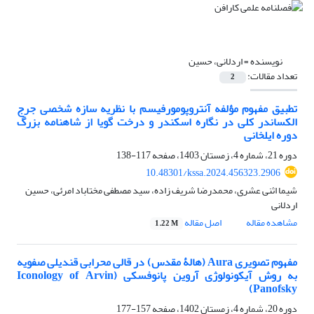
نویسنده =
اردلانی، حسین
تعداد مقالات:
2
تطبیق مفهوم مؤلفه آنتروپومورفیسم با نظریه سازه شخصی جرج
الکساندر کلی در نگاره‌ اسکندر و درخت گویا از شاهنامه بزرگ
دوره ایلخانی
دوره 21، شماره 4، زمستان 1403، صفحه
117-138
10.48301/kssa.2024.456323.2906
شیما اثنی عشری، محمدرضا شریف زاده، سید مصطفی مختاباد امرئی، حسین
اردلانی
مشاهده مقاله
اصل مقاله
1.22 M
مفهوم تصویری Aura (هالۀ مقدس) در قالی محرابی قندیلی صفویه
به روش آیکونولوژی آروین پانوفسکی (Iconology of Arvin
Panofsky)
دوره 20، شماره 4، زمستان 1402، صفحه
157-177