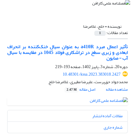
نویسنده =
خلج، غلامرضا
تعداد مقالات:
1
تأثیر اعمال مبرد a410R به عنوان سیال خنک‌کننده بر انحراف
ابعادی و زبری سطح در تراشکاری فولاد 1045 در مقایسه با سیال
آب - صابون
دوره 20، شماره 3، پاییز 1402، صفحه
193-219
10.48301/kssa.2023.383018.2427
محمدجواد حق‌پرست، علیرضا مطهری، غلامرضا خلج
مشاهده مقاله
اصل مقاله
2.47 M
مقالات آماده انتشار
شماره جاری