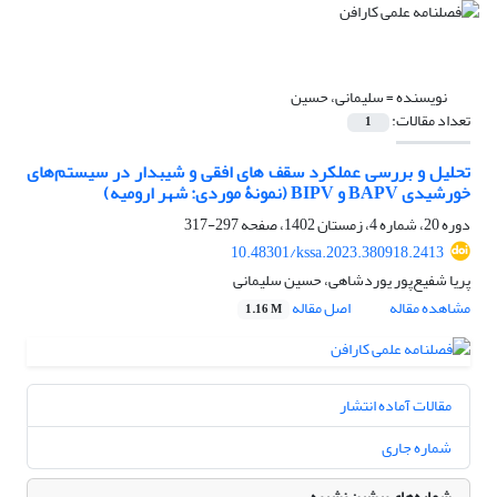
نویسنده =
سلیمانی، حسین
تعداد مقالات:
1
تحلیل و بررسی عملکرد سقف ‌های افقی و شیبدار در سیستم‌های
خورشیدی BAPV و BIPV (نمونۀ موردی: شهر ارومیه)
دوره 20، شماره 4، زمستان 1402، صفحه
297-317
10.48301/kssa.2023.380918.2413
پریا شفیع‌پور یوردشاهی، حسین سلیمانی
مشاهده مقاله
اصل مقاله
1.16 M
مقالات آماده انتشار
شماره جاری
شماره‌های پیشین نشریه