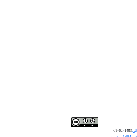
لی
1403-02-01
نوبت چاپ مقالات جدید حوزه علوم انسانی 1404و به بعد