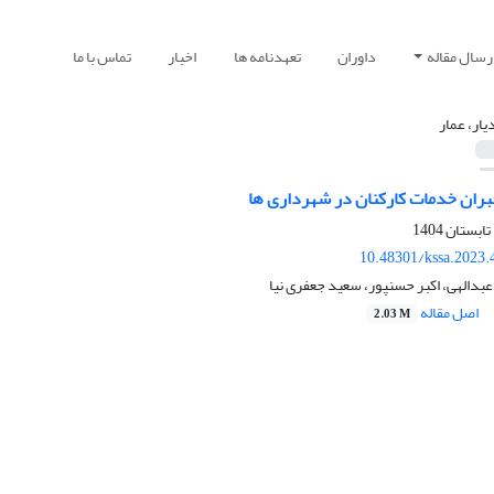
رسال مقاله
داوران
تعهدنامه ها
اخبار
تماس با ما
یار، عمار
جبران خدمات کارکنان در شهرداری ها
10.48301/kssa.2023.
 عبدالهی، اکبر حسنپور، سعید جعفری نیا
اصل مقاله
2.03 M