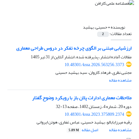
نویسنده =
حسینی، بهشید
تعداد مقالات:
2
ارزشیابی مبتنی بر الگوی چرخه تفکر در دروس طراحی معماری
مقالات آماده انتشار، پذیرفته شده، انتشار آنلاین از
31 تیر 1405
10.48301/kssa.2026.563256.3373
مجتبی نظری، فرهاد کاروان، سید بهشید حسینی
مشاهده مقاله
ملاحظات معماری ادارات پلان باز با رویکرد وضوح گفتار
دوره 20، شماره 4، زمستان 1402، صفحه
13-32
10.48301/kssa.2023.375809.2374
رقیه میرزابابالو، بهشید حسینی، عباس غفاری، هوتن ایروانی
مشاهده مقاله
اصل مقاله
5.89 M