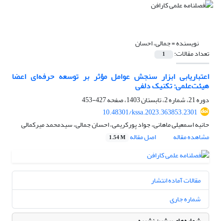
نویسنده =
جمالی، احسان
تعداد مقالات:
1
اعتباریابی ابزار سنجش عوامل مؤثر بر توسعه حرفه‌ای اعضا
هیئت‌علمی: تکنیک دلفی
دوره 21، شماره 2، تابستان 1403، صفحه
427-453
10.48301/kssa.2023.363853.2301
حانیه اسمعیلی ماهانی، جواد پورکریمی، احسان جمالی، سیدمحمد میرکمالی
مشاهده مقاله
اصل مقاله
1.54 M
مقالات آماده انتشار
شماره جاری
شماره‌های پیشین نشریه