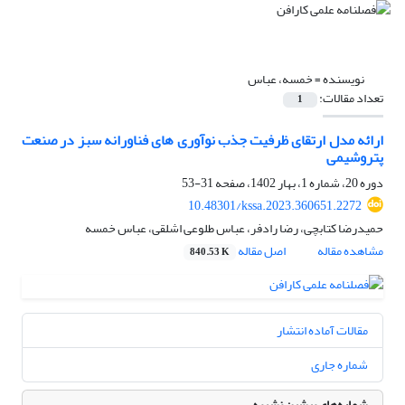
نویسنده =
خمسه، عباس
تعداد مقالات:
1
ارائه مدل ارتقای ظرفیت جذب نوآوری های فناورانه سبز در صنعت
پتروشیمی
دوره 20، شماره 1، بهار 1402، صفحه
31-53
10.48301/kssa.2023.360651.2272
حمیدرضا کتابچی، رضا رادفر، عباس طلوعی اشلقی، عباس خمسه
مشاهده مقاله
اصل مقاله
840.53 K
مقالات آماده انتشار
شماره جاری
شماره‌های پیشین نشریه