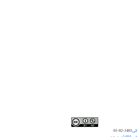
لی
1403-02-01
نوبت چاپ مقالات جدید حوزه علوم انسانی 1404و به بعد