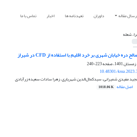
رسال مقاله
داوران
تعهدنامه ها
اخبار
تماس با ما
ا، شعله
دره خیابان شهری بر خرد اقلیم با استفاده از CFD در شیراز
223-240
10.48301/kssa.2023.
جید مفیدی شمیرانی، سیدکمال‌الدین شهریاری، زهرا سادات سعیده زرآبادی
اصل مقاله
1018.06 K