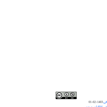
لی
1403-02-01
نوبت چاپ مقالات جدید حوزه علوم انسانی 1404و به بعد