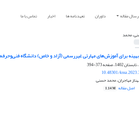
رسال مقاله
داوران
تعهدنامه ها
اخبار
تماس با ما
ی، محمد
هینه برای آموزش‌های مهارتی غیررسمی (آزاد و خاص) دانشگاه فنی‌وحرفه‌ای به
373-394
10.48301/kssa.2023.
هناز مهاجران، محمد حسنی
اصل مقاله
1.14 M