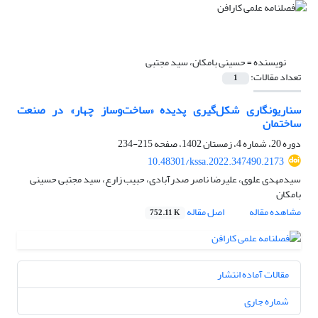
نویسنده =
حسینی بامکان، سید مجتبی
تعداد مقالات:
1
سناریونگاری شکل‌گیری پدیده «ساخت‌وساز چهار» در صنعت
ساختمان
دوره 20، شماره 4، زمستان 1402، صفحه
215-234
10.48301/kssa.2022.347490.2173
سیدمهدی علوی، علیرضا ناصر صدرآبادی، حبیب زارع، سید مجتبی حسینی
بامکان
مشاهده مقاله
اصل مقاله
752.11 K
مقالات آماده انتشار
شماره جاری