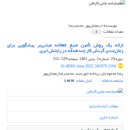
نویسنده =
رمضان‌پور، محمدرضا
تعداد مقالات:
1
ارائه یک روش تأمین منبع فعالانه مبتنی‌بر پیشگویی برای
زمان‌بندی گردش کار چندهدفه در رایانش ابری
دوره 19، شماره 3، پاییز 1401، صفحه
529-551
10.48301/kssa.2022.341879.2104
رضا محمودیان، ریحانه خورسند، محمدرضا رمضان‌پور
مشاهده مقاله
اصل مقاله
1.46 M
مقالات آماده انتشار
شماره جاری
شماره‌های پیشین نشریه