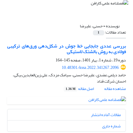
نویسنده =
حسنی، علیرضا
تعداد مقالات:
1
بررسی عددی جابجایی خط جوش در شکل‌دهی ورق‌های ترکیبی
فولادی به روش بالشتک لاستیکی
دوره 19، شماره 1، بهار 1401، صفحه
145-164
10.48301/kssa.2022.341267.2096
حامد دیلمی عضدی، علیرضا حسنی، سیامک مزدک، علی زین‌العابدین بیگی،
احسان شرکت قناد
مشاهده مقاله
اصل مقاله
1.36 M
مقالات آماده انتشار
شماره جاری