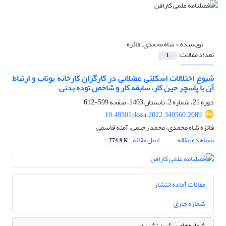
نویسنده =
شاه محمدی، فائزه
تعداد مقالات:
1
شیوع اختلالات اسکلتی عضلانی در کارگران کارخانه یوتاب و ارتباط
آن با پاسچر حین کار، سابقه کار و شاخص توده بدنی
دوره 21، شماره 2، تابستان 1403، صفحه
599-612
10.48301/kssa.2022.340560.2089
فائزه شاه محمدی، محمد رحیمی، آمنه قاسمی
مشاهده مقاله
اصل مقاله
774.9 K
مقالات آماده انتشار
شماره جاری
شماره‌های پیشین نشریه