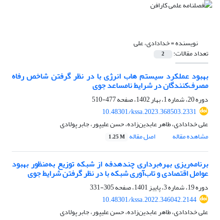
نویسنده =
خدادادی، علی
تعداد مقالات:
2
بهبود عملکرد سیستم هاب انرژی با در نظر گرفتن شاخص رفاه
مصرف‌کنندگان در شرایط نامساعد جوی
دوره 20، شماره 1، بهار 1402، صفحه
477-510
10.48301/kssa.2023.368503.2331
علی خدادادی، طاهر عابدین‌زاده، حسن علیپور، جابر پولادی
مشاهده مقاله
اصل مقاله
1.25 M
برنامه‌ریزی بهره‌برداری چند‌‌‌‌هدفه از شبکه توزیع به‌منظور بهبود
عوامل اقتصادی و تاب‌آوری شبکه با در نظر گرفتن شرایط جوی
دوره 19، شماره 3، پاییز 1401، صفحه
305-331
10.48301/kssa.2022.346042.2144
علی خدادادی، طاهر عابدین‌زاده، حسن علیپور، جابر پولادی