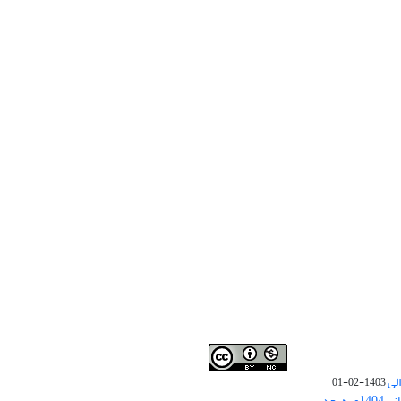
لی
1403-02-01
نوبت چاپ مقالات جدید حوزه علوم انسانی 1404و به بعد