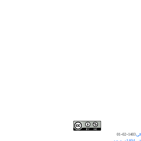
لی
1403-02-01
نوبت چاپ مقالات جدید حوزه علوم انسانی 1404و به بعد