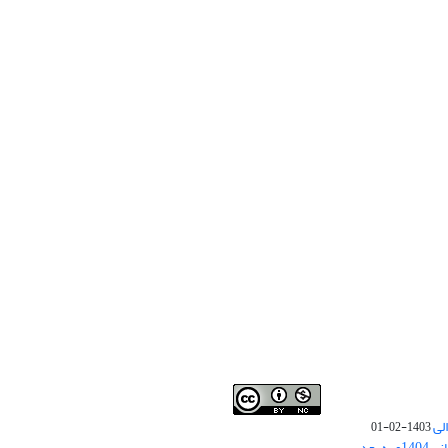
لی
1403-02-01
نوبت چاپ مقالات جدید حوزه علوم انسانی 1404و به بعد