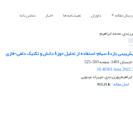
رسال مقاله
داوران
تعهدنامه ها
اخبار
تماس با ما
زرندی، محمد ابراهیم
یش‌بینی بازدۀ سهام؛ استفاده از تحلیل حوزۀ دانش و تکنیک دلفی-فازی
503-525
10.48301/kssa.2022.
ابراهیم پورزرندی، مهرزاد مینویی
اصل مقاله
913.21 K